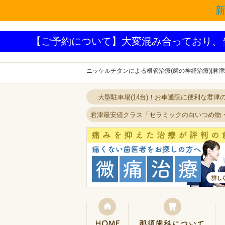
【ご予約について】大変混み合っており、
ニッケルチタンによる根管治療(歯の神経治療)|君
大型駐車場(14台)！お車通院に便利な君津
君津最安値クラス「セラミックの白いつめ物
ホーム
那