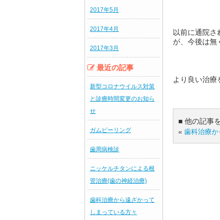
2017年5月
2017年4月
以前に通院さ
が、今後は無
2017年3月
最近の記事
より良い治療
新型コロナウイルス対策
と診療時間変更のお知ら
せ
■ 他の記事
ガムピーリング
«
歯科治療か
歯周病検診
ニッケルチタンによる根
管治療(歯の神経治療)
歯科治療から遠ざかって
しまっている方々