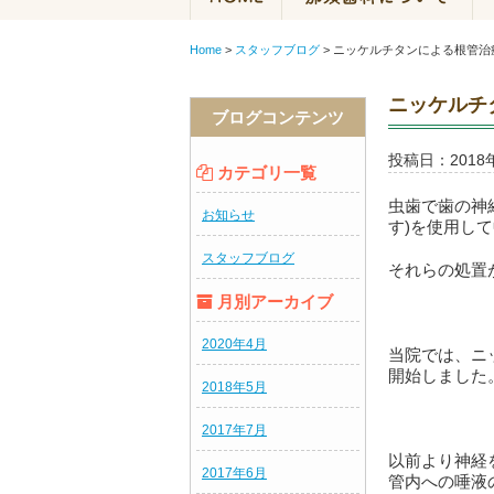
Home
>
スタッフブログ
>
ニッケルチタンによる根管治療
ニッケルチ
ブログコンテンツ
投稿日：2018
カテゴリ一覧
虫歯で歯の神
お知らせ
す)を使用し
スタッフブログ
それらの処置
月別アーカイブ
2020年4月
当院では、ニ
開始しました
2018年5月
2017年7月
以前より神経
2017年6月
管内への唾液