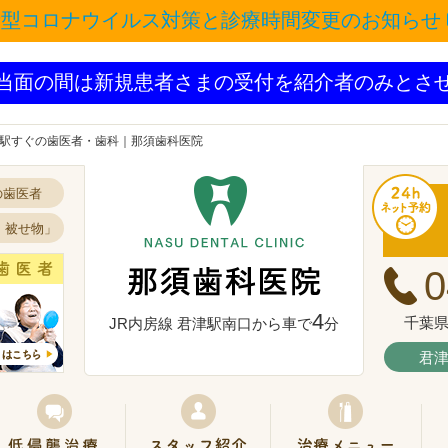
新型コロナウイルス対策と診療時間変更のお知らせ
当面の間は新規患者さまの受付を紹介者のみとさ
津駅すぐの歯医者・歯科｜那須歯科医院
の歯医者
・被せ物」
0
4
千葉県
JR内房線 君津駅南口から車で
分
君
須歯科医院について
抜かない・削らない治療
スタッフ紹介
治